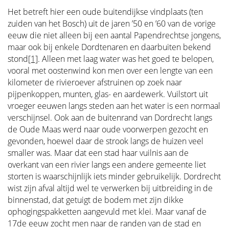
Het betreft hier een oude buitendijkse vindplaats (ten
zuiden van het Bosch) uit de jaren ’50 en ’60 van de vorige
eeuw die niet alleen bij een aantal Papendrechtse jongens,
maar ook bij enkele Dordtenaren en daarbuiten bekend
stond
[1]
. Alleen met laag water was het goed te belopen,
vooral met oostenwind kon men over een lengte van een
kilometer de rivieroever afstruinen op zoek naar
pijpenkoppen, munten, glas- en aardewerk. Vuilstort uit
vroeger eeuwen langs steden aan het water is een normaal
verschijnsel. Ook aan de buitenrand van Dordrecht langs
de Oude Maas werd naar oude voorwerpen gezocht en
gevonden, hoewel daar de strook langs de huizen veel
smaller was. Maar dat een stad haar vuilnis aan de
overkant van een rivier langs een andere gemeente liet
storten is waarschijnlijk iets minder gebruikelijk. Dordrecht
wist zijn afval altijd wel te verwerken bij uitbreiding in de
binnenstad, dat getuigt de bodem met zijn dikke
ophogingspakketten aangevuld met klei. Maar vanaf de
17de eeuw zocht men naar de randen van de stad en