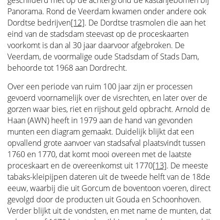
geschilderd met op de achtergrond de kastanjebomen bij
Panorama. Rond de Veerdam kwamen onder andere ook
Dordtse bedrijven
[12]
. De Dordtse trasmolen die aan het
eind van de stadsdam steevast op de proceskaarten
voorkomt is dan al 30 jaar daarvoor afgebroken. De
Veerdam, de voormalige oude Stadsdam of Stads Dam,
behoorde tot 1968 aan Dordrecht.
Over een periode van ruim 100 jaar zijn er processen
gevoerd voornamelijk over de visrechten, en later over de
gorzen waar bies, riet en rijshout geld opbracht. Arnold de
Haan (AWN) heeft in 1979 aan de hand van gevonden
munten een diagram gemaakt. Duidelijk blijkt dat een
opvallend grote aanvoer van stadsafval plaatsvindt tussen
1760 en 1770, dat komt mooi overeen met de laatste
proceskaart en de overeenkomst uit 1770
[13]
. De meeste
tabaks-kleipijpen dateren uit de tweede helft van de 18de
eeuw, waarbij die uit Gorcum de boventoon voeren, direct
gevolgd door de producten uit Gouda en Schoonhoven.
Verder blijkt uit de vondsten, en met name de munten, dat