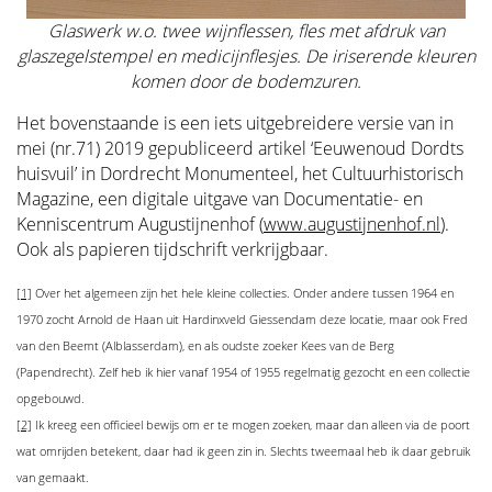
Glaswerk w.o. twee wijnflessen, fles met afdruk van
glaszegelstempel en medicijnflesjes. De iriserende kleuren
komen door de bodemzuren.
Het bovenstaande is een iets uitgebreidere versie van in
mei (nr.71) 2019 gepubliceerd artikel ‘Eeuwenoud Dordts
huisvuil’ in Dordrecht Monumenteel, het Cultuurhistorisch
Magazine, een digitale uitgave van Documentatie- en
Kenniscentrum Augustijnenhof (
www.augustijnenhof.nl
).
Ook als papieren tijdschrift verkrijgbaar.
[1]
Over het algemeen zijn het hele kleine collecties. Onder andere tussen 1964 en
1970 zocht Arnold de Haan uit Hardinxveld Giessendam deze locatie, maar ook Fred
van den Beemt (Alblasserdam), en als oudste zoeker Kees van de Berg
(Papendrecht). Zelf heb ik hier vanaf 1954 of 1955 regelmatig gezocht en een collectie
opgebouwd.
[2]
Ik kreeg een officieel bewijs om er te mogen zoeken, maar dan alleen via de poort
wat omrijden betekent, daar had ik geen zin in. Slechts tweemaal heb ik daar gebruik
van gemaakt.