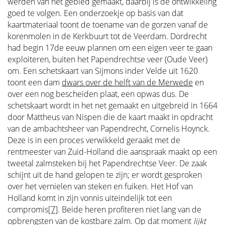
werden van het gebied gemaakt, daarbij is de ontwikkeling
goed te volgen. Een onderzoekje op basis van dat
kaartmateriaal toont de toename van de gorzen vanaf de
korenmolen in de Kerkbuurt tot de Veerdam. Dordrecht
had begin 17de eeuw plannen om een eigen veer te gaan
exploiteren, buiten het Papendrechtse veer (Oude Veer)
om. Een schetskaart van Sijmons inder Velde uit 1620
toont een dam
dwars over de helft van de Merwede
en
over een nog bescheiden plaat, een opwas dus. De
schetskaart wordt in het net gemaakt en uitgebreid in 1664
door Mattheus van Nispen die de kaart maakt in opdracht
van de ambachtsheer van Papendrecht, Cornelis Hoynck.
Deze is in een proces verwikkeld geraakt met de
rentmeester van Zuid-Holland die aanspraak maakt op een
tweetal zalmsteken bij het Papendrechtse Veer. De zaak
schijnt uit de hand gelopen te zijn; er wordt gesproken
over het vernielen van steken en fuiken. Het Hof van
Holland komt in zijn vonnis uiteindelijk tot een
compromis
[7]
. Beide heren profiteren niet lang van de
opbrengsten van de kostbare zalm. Op dat moment
lijkt