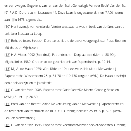
en een zwager. Gegevens van Jan van der Esch, Genealogie Van der Esch/ Van der Es.
[9]
R.A.D. Dordracum Illustratum 44. Deze kaart is ongedateerd, men (RAD) neemt
aan hij in 1673 is gemaakt.
[10]
Het haventje van Aviolanda. Verder westwaarts was in bezit van de fam. van de
Lek, later Nassau La Lecq.
[11]
Behalve foto’s, hebben Dordtse schilders de oever vastgelegd, o.a. Reus, Boonen,
Mühlhaus en Wijnhoven.
[12]
H.A. Visser, 1992 (3de druk): Papendrecht – Dorp aan de rivier. p. 88-90.J.
Migchelbrink, 1989: Grepen uit de geschiedenis van Papendrecht. p. 12-14.
[13]
M.J.A. de Haan, 1979: Wat 18de en 19de eeuws vuilnis uit de Merwede bij
Papendrecht. Westerheem 28, p. 61-70 en119-130, (orgaan AWN). De Haan beschrijft
een deel van zijn, en mijn collectie.
[14]
C. van der Esch, 2006: Papendrecht Oude Veer/De Meent, Grondig Bekeken
(AWN) 21, nr.1, p.26-30.
[15]
Fred van den Beemt, 2010: De verruiming van de Merwede bij Papendrecht en
de restanten van trasmolen ‘de RUYTER’. Grondig Bekeken 25, nr. 3, p. 3-10 (AWN-
Lek- en Merwestreek).
[16]
C. van der Esch, 1995: Papendrecht Veerdam/Merwedeoever-vondsten, Grondig