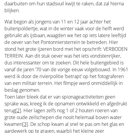
daarbuiten om hun stadsvuil kwijt te raken, dat zal hierna
blijken.
Wat begon als jongens van 11 en 12 jaar achter het
buitenpoldertje, wat in de winter vaak voor de helft werd
gebruikt als ijsbaan, waagden we het op iets latere leeftijd
de oever van het Pontonniersterrein te betreden. Hier
stond het grote ijzeren bord met het opschrift: VERBODEN
TERREIN. Aan dit stuk oever was het iets vondstenrijker,
dus interessanter om te zoeken. Dit hele buitengebied is
vanaf de jaren ’70 van de vorige eeuw volgebouwd. In 1961
werd ik door de rivierpolitie ‘betrapt’ op het fotograferen
van een militair terrein. Het filmpje werd onmiddellijk in
beslag genomen.
Toen later bleek dat er van spionageactiviteiten geen
sprake was, kreeg ik de opnamen ontwikkeld en afgedrukt
terug
[2]
. Hier lagen zelfs nog 1 of 2 houten roeren van
grote oude zeilschepen die nooit helemaal boven water
kwamen
[3]
. De schop kwam al snel te pas om het glas en
aardewerk op te graven, waarbij het kleine zeer