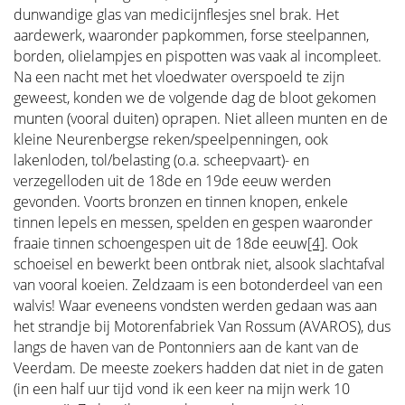
dunwandige glas van medicijnflesjes snel brak. Het
aardewerk, waaronder papkommen, forse steelpannen,
borden, olielampjes en pispotten was vaak al incompleet.
Na een nacht met het vloedwater overspoeld te zijn
geweest, konden we de volgende dag de bloot gekomen
munten (vooral duiten) oprapen. Niet alleen munten en de
kleine Neurenbergse reken/speelpenningen, ook
lakenloden, tol/belasting (o.a. scheepvaart)- en
verzegelloden uit de 18de en 19de eeuw werden
gevonden. Voorts bronzen en tinnen knopen, enkele
tinnen lepels en messen, spelden en gespen waaronder
fraaie tinnen schoengespen uit de 18de eeuw
[4]
. Ook
schoeisel en bewerkt been ontbrak niet, alsook slachtafval
van vooral koeien. Zeldzaam is een botonderdeel van een
walvis! Waar eveneens vondsten werden gedaan was aan
het strandje bij Motorenfabriek Van Rossum (AVAROS), dus
langs de haven van de Pontonniers aan de kant van de
Veerdam. De meeste zoekers hadden dat niet in de gaten
(in een half uur tijd vond ik een keer na mijn werk 10