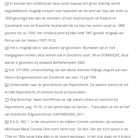
[3]
Er bestaat een schilderij van deze oever waarop een groot zeilschip wordt
opgekalefaterd, mogelijk schepen voor reparatie van de werf van Gips die sinds ca.
1850 gevestigd was aan de Veerdam, of voor houttransport uit Rusland en
Scandinavië voor de Russische houthandel die na Gips het terrein vanaf ca. 1890
pachtte tot ca. 1930. Het schilderij werd bij Mak rond 1967 geveild, mogelijk van
Petrus van der Velden (1837-!913).
[4]
Het is mogelijk dat er ook zilveren zijn gevonden. Bij enkelen zijn er met
meegegoten merken, deze komen ook in Dordrecht voor!: IM en DOMINIQVE, deze
laatste is gevonden bij rioolwerk Bethlehemplein 2005.
[5
N.A. VTH 899: Limietscheiding van een altoos durende Erfpagt vergunt aan den
Heeren Burgemeesteren van Dordrecht van dato 13 juli 1769.
[6]
Onderzoeker naar de geschiedenis van Papendrecht. De kaarten komen uit het
Archief Papendrecht, en behoren bij de processtukken
[7]
Riny Benschop: Kaart betreffende de dijk, platen, steken en dammen bij
Papendrecht, pag. 74-76. In Van ijzeren kast tot haman – Topstukken uit het archief
van Dordrecht, Erfgoedcentrum DIEP/WBOOKS, 2011.
[8]
R.A.D. 562-1. In het document is de Vrijheer Cornelis overleden, zijn weduwe
Mevrouwe Maria Cornelia Oem komt hierin voor. De fam. Van der Esch waren in de
17de en 18de eeuw bijna allen in de visserij werkzaam. In het stuk staan de 4 broers