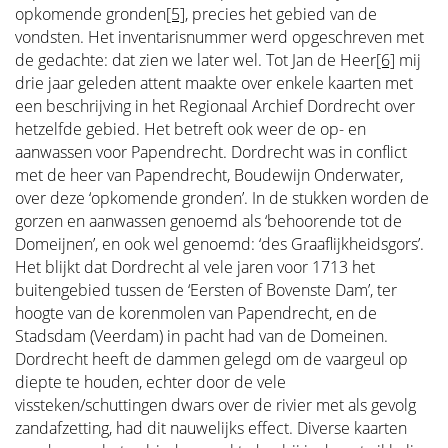
opkomende gronden
[5]
, precies het gebied van de
vondsten. Het inventarisnummer werd opgeschreven met
de gedachte: dat zien we later wel. Tot Jan de Heer
[6]
mij
drie jaar geleden attent maakte over enkele kaarten met
een beschrijving in het Regionaal Archief Dordrecht over
hetzelfde gebied. Het betreft ook weer de op- en
aanwassen voor Papendrecht. Dordrecht was in conflict
met de heer van Papendrecht, Boudewijn Onderwater,
over deze ‘opkomende gronden’. In de stukken worden de
gorzen en aanwassen genoemd als ‘behoorende tot de
Domeijnen’, en ook wel genoemd: ‘des Graaflijkheidsgors’.
Het blijkt dat Dordrecht al vele jaren voor 1713 het
buitengebied tussen de ‘Eersten of Bovenste Dam’, ter
hoogte van de korenmolen van Papendrecht, en de
Stadsdam (Veerdam) in pacht had van de Domeinen.
Dordrecht heeft de dammen gelegd om de vaargeul op
diepte te houden, echter door de vele
vissteken/schuttingen dwars over de rivier met als gevolg
zandafzetting, had dit nauwelijks effect. Diverse kaarten