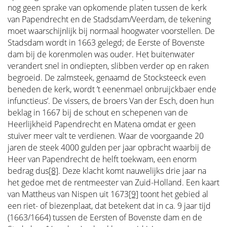
nog geen sprake van opkomende platen tussen de kerk
van Papendrecht en de Stadsdam/Veerdam, de tekening
moet waarschijnlijk bij normaal hoogwater voorstellen. De
Stadsdam wordt in 1663 gelegd; de Eerste of Bovenste
dam bij de korenmolen was ouder. Het buitenwater
verandert snel in ondiepten, slibben verder op en raken
begroeid. De zalmsteek, genaamd de Stocksteeck even
beneden de kerk, wordt ’t eenenmael onbruijckbaer ende
infunctieus’. De vissers, de broers Van der Esch, doen hun
beklag in 1667 bij de schout en schepenen van de
Heerlijkheid Papendrecht en Matena omdat er geen
stuiver meer valt te verdienen. Waar de voorgaande 20
jaren de steek 4000 gulden per jaar opbracht waarbij de
Heer van Papendrecht de helft toekwam, een enorm
bedrag dus
[8]
. Deze klacht komt nauwelijks drie jaar na
het gedoe met de rentmeester van Zuid-Holland. Een kaart
van Mattheus van Nispen uit 1673
[9]
toont het gebied al
een riet- of biezenplaat, dat betekent dat in ca. 9 jaar tijd
(1663/1664) tussen de Eersten of Bovenste dam en de