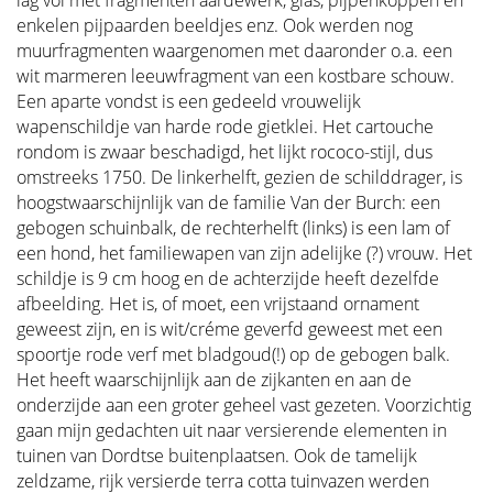
lag vol met fragmenten aardewerk, glas, pijpenkoppen en
enkelen pijpaarden beeldjes enz. Ook werden nog
muurfragmenten waargenomen met daaronder o.a. een
wit marmeren leeuwfragment van een kostbare schouw.
Een aparte vondst is een gedeeld vrouwelijk
wapenschildje van harde rode gietklei. Het cartouche
rondom is zwaar beschadigd, het lijkt rococo-stijl, dus
omstreeks 1750. De linkerhelft, gezien de schilddrager, is
hoogstwaarschijnlijk van de familie Van der Burch: een
gebogen schuinbalk, de rechterhelft (links) is een lam of
een hond, het familiewapen van zijn adelijke (?) vrouw. Het
schildje is 9 cm hoog en de achterzijde heeft dezelfde
afbeelding. Het is, of moet, een vrijstaand ornament
geweest zijn, en is wit/créme geverfd geweest met een
spoortje rode verf met bladgoud(!) op de gebogen balk.
Het heeft waarschijnlijk aan de zijkanten en aan de
onderzijde aan een groter geheel vast gezeten. Voorzichtig
gaan mijn gedachten uit naar versierende elementen in
tuinen van Dordtse buitenplaatsen. Ook de tamelijk
zeldzame, rijk versierde terra cotta tuinvazen werden