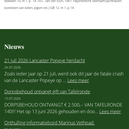
Bekeken 10, nr.1, p. 14-19.C. van der Esch, 1997: Papendrecht Veerdam/Jachthaven
(vondsten van loden, pijpen etc.) GB 12, nr.1, p.14.
Nieuws
21 juli 2026 Lancaster Popeye herdacht
24-07-2026
Zoals ieder jaar op 21 juli, werd ook dit jaar de fatale crash
van de Lancaster Popeye op ...
Lees meer
Dorpsbehoud ontvangt gift van Tafelronde
13-07-2026
DORPSBEHOUD ONTVANGT € 2.500,-- VAN TAFELRONDE
140!!! Het op 13 juni 2026 gehouden en doo...
Lees meer
Onthulling informatiebord Marinus Vethpad.