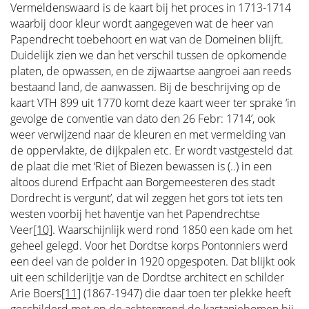
Vermeldenswaard is de kaart bij het proces in 1713-1714
waarbij door kleur wordt aangegeven wat de heer van
Papendrecht toebehoort en wat van de Domeinen blijft.
Duidelijk zien we dan het verschil tussen de opkomende
platen, de opwassen, en de zijwaartse aangroei aan reeds
bestaand land, de aanwassen. Bij de beschrijving op de
kaart VTH 899 uit 1770 komt deze kaart weer ter sprake ‘in
gevolge de conventie van dato den 26 Febr: 1714’, ook
weer verwijzend naar de kleuren en met vermelding van
de oppervlakte, de dijkpalen etc. Er wordt vastgesteld dat
de plaat die met ‘Riet of Biezen bewassen is (..) in een
altoos durend Erfpacht aan Borgemeesteren des stadt
Dordrecht is vergunt’, dat wil zeggen het gors tot iets ten
westen voorbij het haventje van het Papendrechtse
Veer
[10]
. Waarschijnlijk werd rond 1850 een kade om het
geheel gelegd. Voor het Dordtse korps Pontonniers werd
een deel van de polder in 1920 opgespoten. Dat blijkt ook
uit een schilderijtje van de Dordtse architect en schilder
Arie Boers
[11]
(1867-1947) die daar toen ter plekke heeft