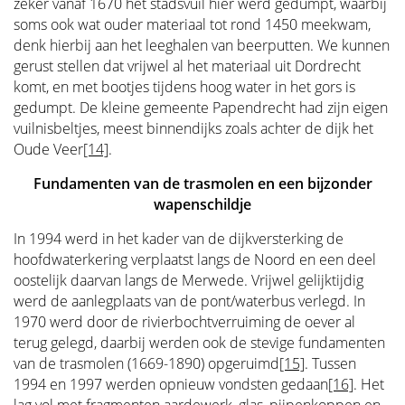
zeker vanaf 1670 het stadsvuil hier werd gedumpt, waarbij
soms ook wat ouder materiaal tot rond 1450 meekwam,
denk hierbij aan het leeghalen van beerputten. We kunnen
gerust stellen dat vrijwel al het materiaal uit Dordrecht
komt, en met bootjes tijdens hoog water in het gors is
gedumpt. De kleine gemeente Papendrecht had zijn eigen
vuilnisbeltjes, meest binnendijks zoals achter de dijk het
Oude Veer
[14]
.
Fundamenten van de trasmolen en een bijzonder
wapenschildje
In 1994 werd in het kader van de dijkversterking de
hoofdwaterkering verplaatst langs de Noord en een deel
oostelijk daarvan langs de Merwede. Vrijwel gelijktijdig
werd de aanlegplaats van de pont/waterbus verlegd. In
1970 werd door de rivierbochtverruiming de oever al
terug gelegd, daarbij werden ook de stevige fundamenten
van de trasmolen (1669-1890) opgeruimd
[15]
. Tussen
1994 en 1997 werden opnieuw vondsten gedaan
[16]
. Het